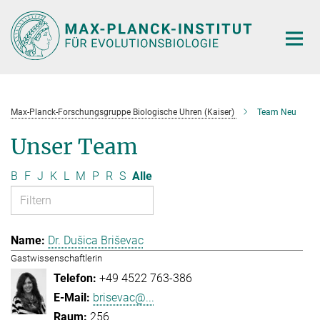
Hauptinhalt
Max-Planck-Forschungsgruppe Biologische Uhren (Kaiser)
Team Neu
Unser Team
B
F
J
K
L
M
P
R
S
Alle
Dr. Dušica Briševac
Gastwissenschaftlerin
+49 4522 763-386
brisevac@...
256