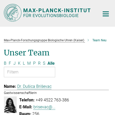
Hauptinhalt
Max-Planck-Forschungsgruppe Biologische Uhren (Kaiser)
Team Neu
Unser Team
B
F
J
K
L
M
P
R
S
Alle
Dr. Dušica Briševac
Gastwissenschaftlerin
+49 4522 763-386
brisevac@...
256