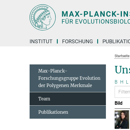
Hauptinhalt
INSTITUT
FORSCHUNG
PUBLIKATI
Startseite
Un
Max-Planck-
Forschungsgruppe Evolution
B
H
L
der Polygenen Merkmale
Team
Bild
Publikationen