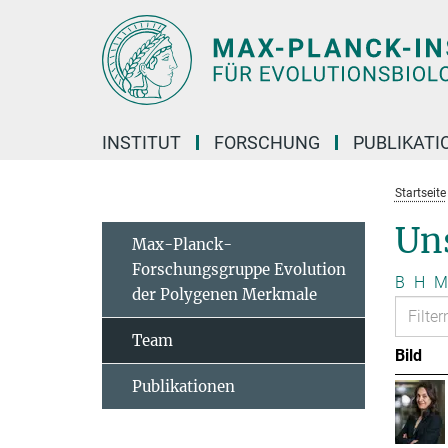
Hauptinhalt
INSTITUT
FORSCHUNG
PUBLIKATI
Startseite
Un
Max-Planck-
Forschungsgruppe Evolution
B
H
M
der Polygenen Merkmale
Team
Bild
Publikationen