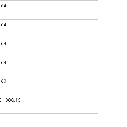
164
164
164
164
163
G1.3OG.16