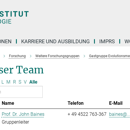
ONEN
KARRIERE UND AUSBILDUNG
IMPRS
W
Forschung
Weitere Forschungsgruppen
Gastgruppe Evolutionsme
ser Team
L
M
R
S
V
Alle
Name
Telefon
E-Mail
Prof. Dr. John Baines
+ 49 4522 763-367
baines@..
Gruppenleiter