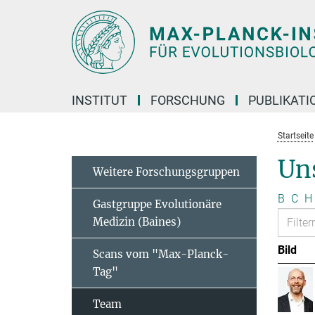
Hauptinhalt
INSTITUT
FORSCHUNG
PUBLIKATI
Startseite
Un
Weitere Forschungsgruppen
B
C
H
Gastgruppe Evolutionäre
Medizin (Baines)
Bild
Scans vom "Max-Planck-
Tag"
Team