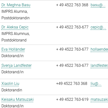
Dr. Meghna Basu
+ 49 4522 763 368
basu@...
IMPRS Alumna,
Postdoktorandin
Dr. Aleksa Cepic
+ 49 4522 763-677
cepic@...
IMPRS Alumnus,
Postdoktorand
Eva Holländer
+ 49 4522 763-677
hollaende
Doktorand/in
Svenja Landfester
+ 49 4522 763-677
landfester
Doktorand/in
Xiaolin Liu
+49 4522 763 368
liu@...
Doktorandin
Keisaku Matsuzaki
+ 49 4522 763-619
matsuzaki
Doktorand/in