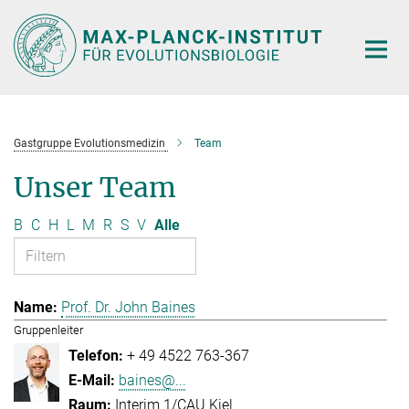
Hauptinhalt
Gastgruppe Evolutionsmedizin
Team
Unser Team
B
C
H
L
M
R
S
V
Alle
Prof. Dr. John Baines
Gruppenleiter
+ 49 4522 763-367
baines@...
Interim 1/CAU Kiel