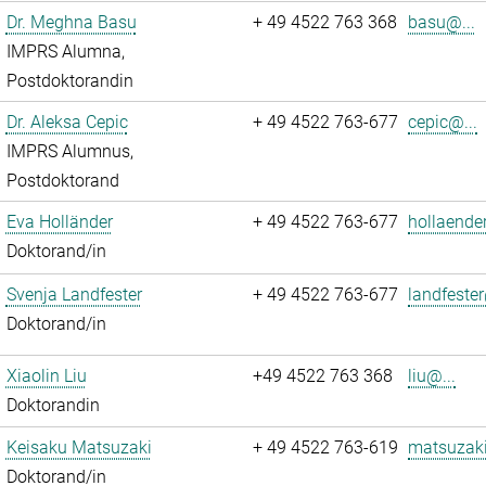
Dr. Meghna Basu
+ 49 4522 763 368
basu@...
IMPRS Alumna,
Postdoktorandin
Dr. Aleksa Cepic
+ 49 4522 763-677
cepic@...
IMPRS Alumnus,
Postdoktorand
Eva Holländer
+ 49 4522 763-677
hollaende
Doktorand/in
Svenja Landfester
+ 49 4522 763-677
landfester
Doktorand/in
Xiaolin Liu
+49 4522 763 368
liu@...
Doktorandin
Keisaku Matsuzaki
+ 49 4522 763-619
matsuzaki
Doktorand/in