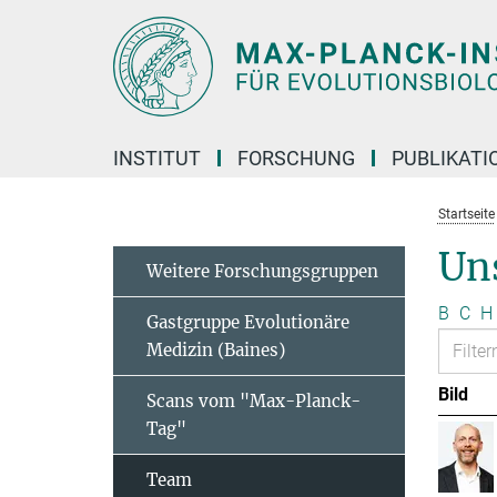
Hauptinhalt
INSTITUT
FORSCHUNG
PUBLIKATI
Startseite
Un
Weitere Forschungsgruppen
B
C
H
Gastgruppe Evolutionäre
Medizin (Baines)
Bild
Scans vom "Max-Planck-
Tag"
Team