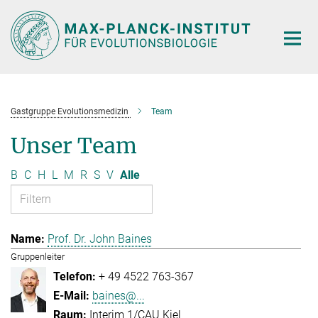
Hauptinhalt
Gastgruppe Evolutionsmedizin
Team
Unser Team
B
C
H
L
M
R
S
V
Alle
Prof. Dr. John Baines
Gruppenleiter
+ 49 4522 763-367
baines@...
Interim 1/CAU Kiel