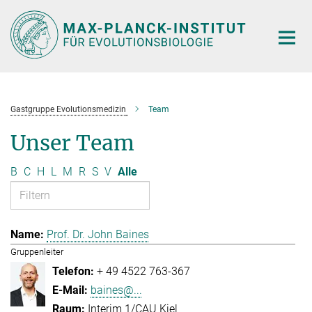
Hauptinhalt
Gastgruppe Evolutionsmedizin
Team
Unser Team
B
C
H
L
M
R
S
V
Alle
Prof. Dr. John Baines
Gruppenleiter
+ 49 4522 763-367
baines@...
Interim 1/CAU Kiel