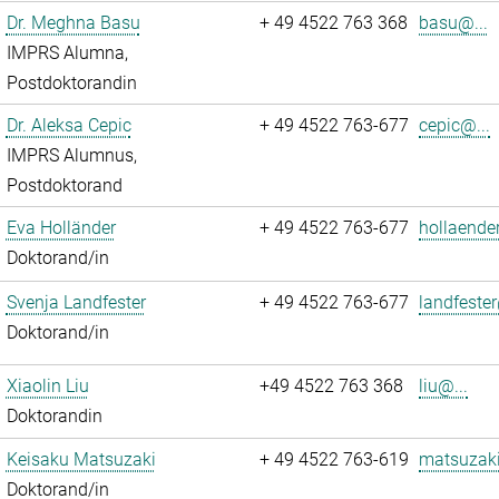
Dr. Meghna Basu
+ 49 4522 763 368
basu@...
IMPRS Alumna,
Postdoktorandin
Dr. Aleksa Cepic
+ 49 4522 763-677
cepic@...
IMPRS Alumnus,
Postdoktorand
Eva Holländer
+ 49 4522 763-677
hollaende
Doktorand/in
Svenja Landfester
+ 49 4522 763-677
landfester
Doktorand/in
Xiaolin Liu
+49 4522 763 368
liu@...
Doktorandin
Keisaku Matsuzaki
+ 49 4522 763-619
matsuzaki
Doktorand/in