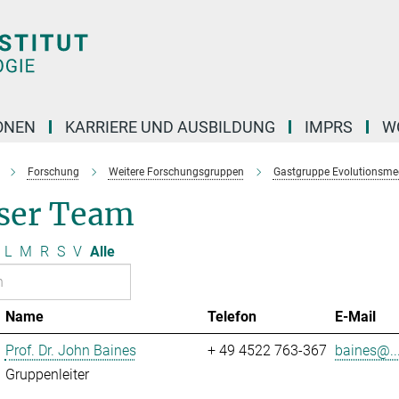
ONEN
KARRIERE UND AUSBILDUNG
IMPRS
W
Forschung
Weitere Forschungsgruppen
Gastgruppe Evolutionsme
ser Team
L
M
R
S
V
Alle
Name
Telefon
E-Mail
Prof. Dr. John Baines
+ 49 4522 763-367
baines@..
Gruppenleiter