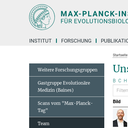
Hauptinhalt
INSTITUT
FORSCHUNG
PUBLIKATI
Startseite
Un
Weitere Forschungsgruppen
B
C
H
Gastgruppe Evolutionäre
Medizin (Baines)
Bild
Scans vom "Max-Planck-
Tag"
Team