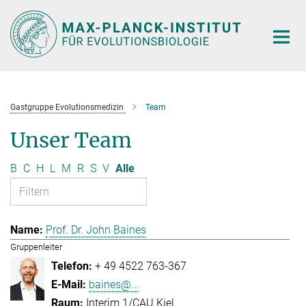
Hauptinhalt
Gastgruppe Evolutionsmedizin
Team
Unser Team
B
C
H
L
M
R
S
V
Alle
Prof. Dr. John Baines
Gruppenleiter
+ 49 4522 763-367
baines@...
Interim 1/CAU Kiel