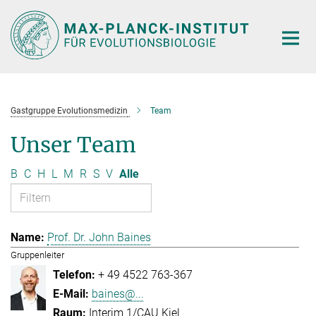
Hauptinhalt
Gastgruppe Evolutionsmedizin
Team
Unser Team
B
C
H
L
M
R
S
V
Alle
Prof. Dr. John Baines
Gruppenleiter
+ 49 4522 763-367
baines@...
Interim 1/CAU Kiel