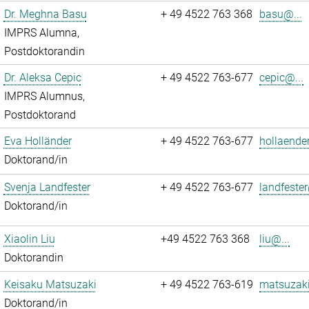
Dr. Meghna Basu
+ 49 4522 763 368
basu@...
IMPRS Alumna,
Postdoktorandin
Dr. Aleksa Cepic
+ 49 4522 763-677
cepic@...
IMPRS Alumnus,
Postdoktorand
Eva Holländer
+ 49 4522 763-677
hollaende
Doktorand/in
Svenja Landfester
+ 49 4522 763-677
landfester
Doktorand/in
Xiaolin Liu
+49 4522 763 368
liu@...
Doktorandin
Keisaku Matsuzaki
+ 49 4522 763-619
matsuzaki
Doktorand/in