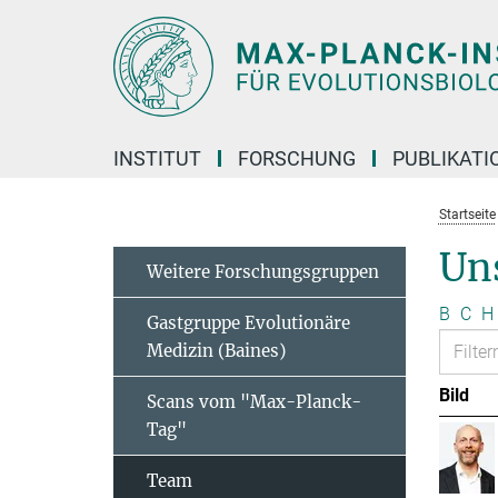
Hauptinhalt
INSTITUT
FORSCHUNG
PUBLIKATI
Startseite
Un
Weitere Forschungsgruppen
B
C
H
Gastgruppe Evolutionäre
Medizin (Baines)
Bild
Scans vom "Max-Planck-
Tag"
Team