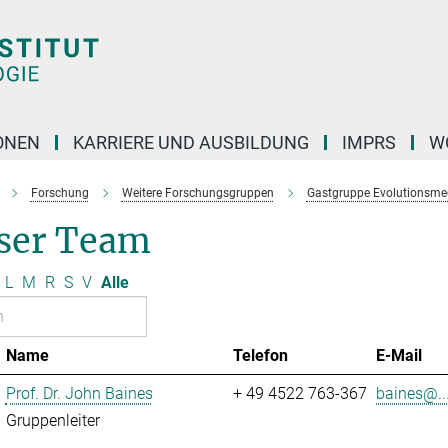
ONEN
KARRIERE UND AUSBILDUNG
IMPRS
W
Forschung
Weitere Forschungsgruppen
Gastgruppe Evolutionsme
ser Team
L
M
R
S
V
Alle
Name
Telefon
E-Mail
Prof. Dr. John Baines
+ 49 4522 763-367
baines@..
Gruppenleiter