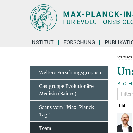
Hauptinhalt
INSTITUT
FORSCHUNG
PUBLIKATI
Startseite
Un
Weitere Forschungsgruppen
B
C
H
Gastgruppe Evolutionäre
Medizin (Baines)
Bild
Scans vom "Max-Planck-
Tag"
Team