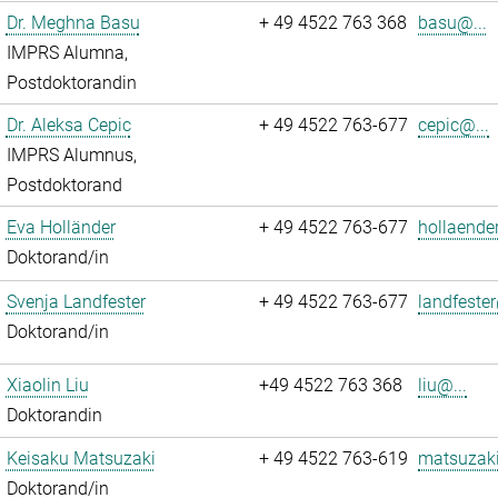
Dr. Meghna Basu
+ 49 4522 763 368
basu@...
IMPRS Alumna,
Postdoktorandin
Dr. Aleksa Cepic
+ 49 4522 763-677
cepic@...
IMPRS Alumnus,
Postdoktorand
Eva Holländer
+ 49 4522 763-677
hollaende
Doktorand/in
Svenja Landfester
+ 49 4522 763-677
landfester
Doktorand/in
Xiaolin Liu
+49 4522 763 368
liu@...
Doktorandin
Keisaku Matsuzaki
+ 49 4522 763-619
matsuzaki
Doktorand/in