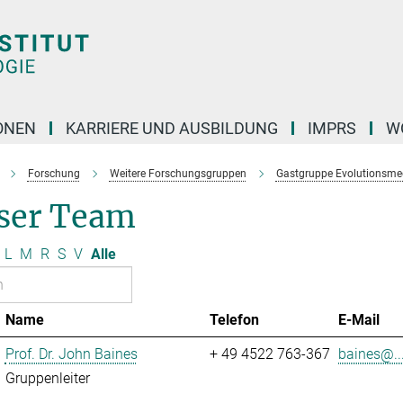
ONEN
KARRIERE UND AUSBILDUNG
IMPRS
W
Forschung
Weitere Forschungsgruppen
Gastgruppe Evolutionsme
ser Team
L
M
R
S
V
Alle
Name
Telefon
E-Mail
Prof. Dr. John Baines
+ 49 4522 763-367
baines@..
Gruppenleiter