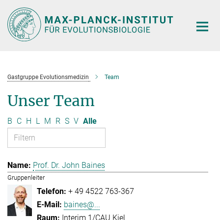
Hauptinhalt
Gastgruppe Evolutionsmedizin
Team
Unser Team
B
C
H
L
M
R
S
V
Alle
Prof. Dr. John Baines
Gruppenleiter
+ 49 4522 763-367
baines@...
Interim 1/CAU Kiel