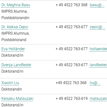
Dr. Meghna Basu
+ 49 4522 763 368
basu@...
IMPRS Alumna,
Postdoktorandin
Dr. Aleksa Cepic
+ 49 4522 763-677
cepic@...
IMPRS Alumnus,
Postdoktorand
Eva Holländer
+ 49 4522 763-677
hollaende
Doktorand/in
Svenja Landfester
+ 49 4522 763-677
landfester
Doktorand/in
Xiaolin Liu
+49 4522 763 368
liu@...
Doktorandin
Keisaku Matsuzaki
+ 49 4522 763-619
matsuzaki
Doktorand/in