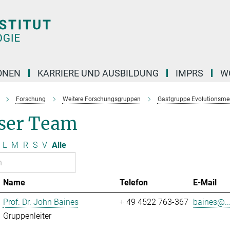
ONEN
KARRIERE UND AUSBILDUNG
IMPRS
W
Forschung
Weitere Forschungsgruppen
Gastgruppe Evolutionsme
ser Team
L
M
R
S
V
Alle
Name
Telefon
E-Mail
Prof. Dr. John Baines
+ 49 4522 763-367
baines@..
Gruppenleiter