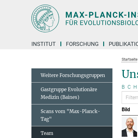
Hauptinhalt
INSTITUT
FORSCHUNG
PUBLIKATI
Startseite
Un
Weitere Forschungsgruppen
B
C
H
Gastgruppe Evolutionäre
Medizin (Baines)
Bild
Scans vom "Max-Planck-
Tag"
Team