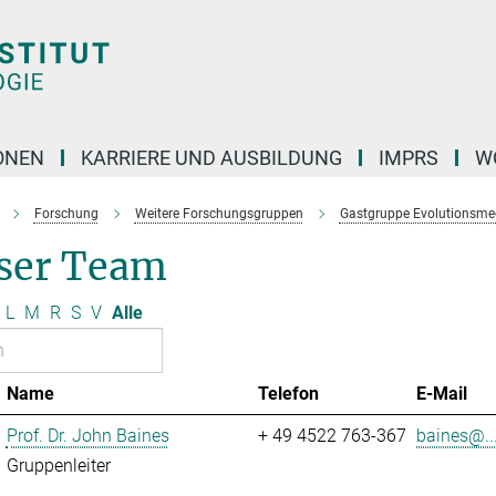
ONEN
KARRIERE UND AUSBILDUNG
IMPRS
W
Forschung
Weitere Forschungsgruppen
Gastgruppe Evolutionsme
ser Team
L
M
R
S
V
Alle
Name
Telefon
E-Mail
Prof. Dr. John Baines
+ 49 4522 763-367
baines@..
Gruppenleiter