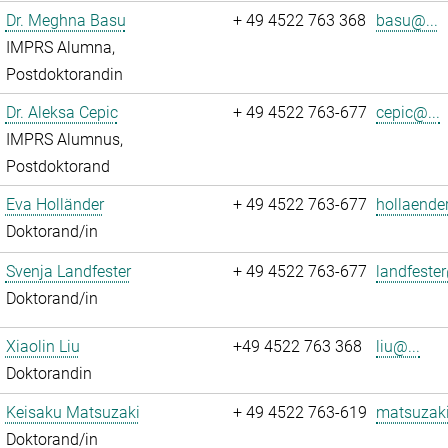
Dr. Meghna Basu
+ 49 4522 763 368
basu@...
IMPRS Alumna,
Postdoktorandin
Dr. Aleksa Cepic
+ 49 4522 763-677
cepic@...
IMPRS Alumnus,
Postdoktorand
Eva Holländer
+ 49 4522 763-677
hollaende
Doktorand/in
Svenja Landfester
+ 49 4522 763-677
landfester
Doktorand/in
Xiaolin Liu
+49 4522 763 368
liu@...
Doktorandin
Keisaku Matsuzaki
+ 49 4522 763-619
matsuzaki
Doktorand/in