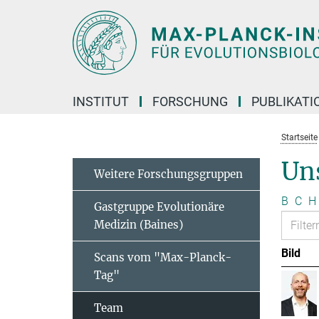
Hauptinhalt
INSTITUT
FORSCHUNG
PUBLIKATI
Startseite
Un
Weitere Forschungsgruppen
B
C
H
Gastgruppe Evolutionäre
Medizin (Baines)
Bild
Scans vom "Max-Planck-
Tag"
Team