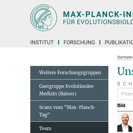
Hauptinhalt
INSTITUT
FORSCHUNG
PUBLIKATI
Startseite
Un
Weitere Forschungsgruppen
B
C
H
Gastgruppe Evolutionäre
Medizin (Baines)
Bild
Scans vom "Max-Planck-
Tag"
Team