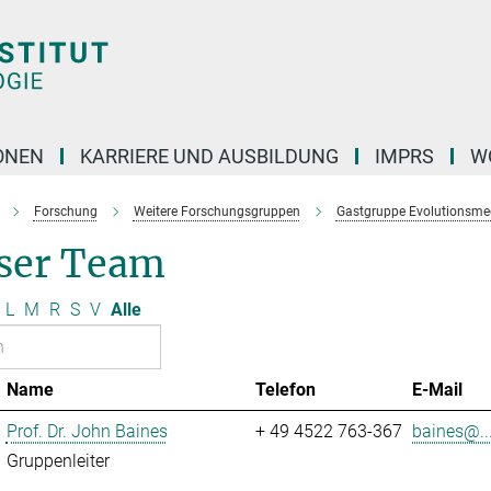
ONEN
KARRIERE UND AUSBILDUNG
IMPRS
W
Forschung
Weitere Forschungsgruppen
Gastgruppe Evolutionsme
ser Team
L
M
R
S
V
Alle
Name
Telefon
E-Mail
Prof. Dr. John Baines
+ 49 4522 763-367
baines@..
Gruppenleiter