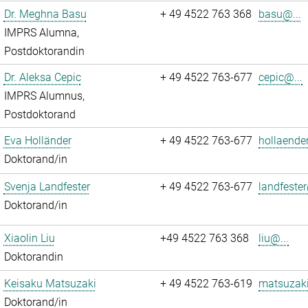
Dr. Meghna Basu
+ 49 4522 763 368
basu@...
IMPRS Alumna,
Postdoktorandin
Dr. Aleksa Cepic
+ 49 4522 763-677
cepic@...
IMPRS Alumnus,
Postdoktorand
Eva Holländer
+ 49 4522 763-677
hollaende
Doktorand/in
Svenja Landfester
+ 49 4522 763-677
landfester
Doktorand/in
Xiaolin Liu
+49 4522 763 368
liu@...
Doktorandin
Keisaku Matsuzaki
+ 49 4522 763-619
matsuzaki
Doktorand/in