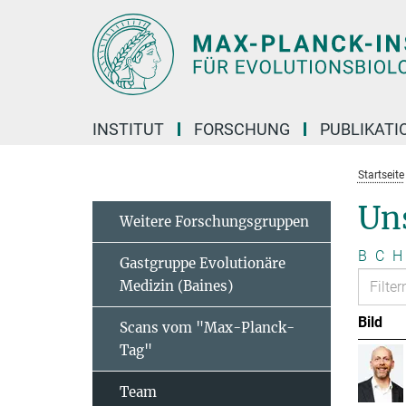
Hauptinhalt
INSTITUT
FORSCHUNG
PUBLIKATI
Startseite
Un
Weitere Forschungsgruppen
B
C
H
Gastgruppe Evolutionäre
Medizin (Baines)
Bild
Scans vom "Max-Planck-
Tag"
Team