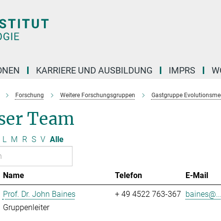
ONEN
KARRIERE UND AUSBILDUNG
IMPRS
W
Forschung
Weitere Forschungsgruppen
Gastgruppe Evolutionsme
ser Team
L
M
R
S
V
Alle
Name
Telefon
E-Mail
Prof. Dr. John Baines
+ 49 4522 763-367
baines@..
Gruppenleiter