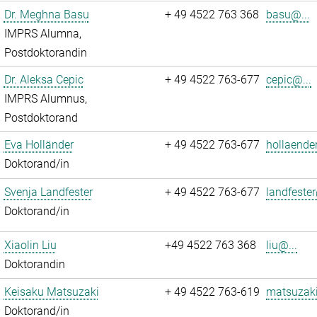
Dr. Meghna Basu
+ 49 4522 763 368
basu@...
IMPRS Alumna,
Postdoktorandin
Dr. Aleksa Cepic
+ 49 4522 763-677
cepic@...
IMPRS Alumnus,
Postdoktorand
Eva Holländer
+ 49 4522 763-677
hollaende
Doktorand/in
Svenja Landfester
+ 49 4522 763-677
landfester
Doktorand/in
Xiaolin Liu
+49 4522 763 368
liu@...
Doktorandin
Keisaku Matsuzaki
+ 49 4522 763-619
matsuzaki
Doktorand/in