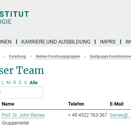
ONEN
KARRIERE UND AUSBILDUNG
IMPRS
W
Forschung
Weitere Forschungsgruppen
Gastgruppe Evolutionsme
ser Team
L
M
R
S
V
Alle
Name
Telefon
E-Mail
Prof. Dr. John Baines
+ 49 4522 763-367
baines@..
Gruppenleiter