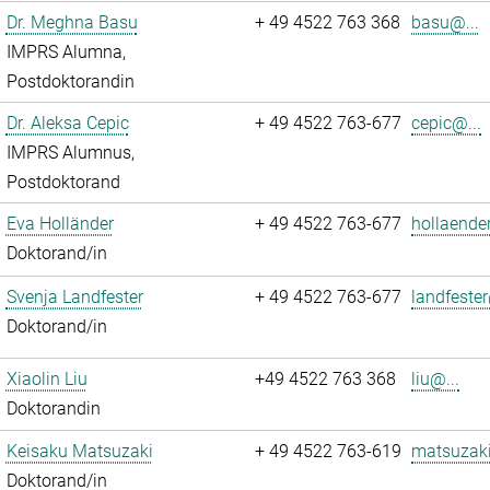
Dr. Meghna Basu
+ 49 4522 763 368
basu@...
IMPRS Alumna,
Postdoktorandin
Dr. Aleksa Cepic
+ 49 4522 763-677
cepic@...
IMPRS Alumnus,
Postdoktorand
Eva Holländer
+ 49 4522 763-677
hollaende
Doktorand/in
Svenja Landfester
+ 49 4522 763-677
landfester
Doktorand/in
Xiaolin Liu
+49 4522 763 368
liu@...
Doktorandin
Keisaku Matsuzaki
+ 49 4522 763-619
matsuzaki
Doktorand/in