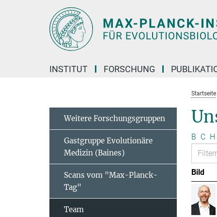
Hauptinhalt
INSTITUT
FORSCHUNG
PUBLIKATI
Startseite
Un
Weitere Forschungsgruppen
B
C
H
Gastgruppe Evolutionäre
Medizin (Baines)
Bild
Scans vom "Max-Planck-
Tag"
Team