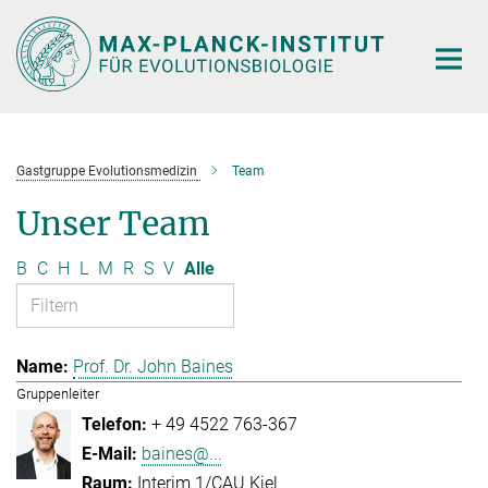
Hauptinhalt
Gastgruppe Evolutionsmedizin
Team
Unser Team
B
C
H
L
M
R
S
V
Alle
Prof. Dr. John Baines
Gruppenleiter
+ 49 4522 763-367
baines@...
Interim 1/CAU Kiel