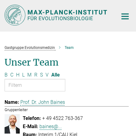
Hauptinhalt
Gastgruppe Evolutionsmedizin
Team
Unser Team
B
C
H
L
M
R
S
V
Alle
Prof. Dr. John Baines
Gruppenleiter
+ 49 4522 763-367
baines@...
Interim 1/CAU Kiel