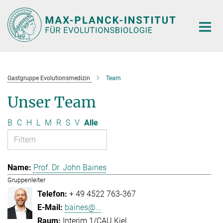
Hauptinhalt
Gastgruppe Evolutionsmedizin
Team
Unser Team
B
C
H
L
M
R
S
V
Alle
Prof. Dr. John Baines
Gruppenleiter
+ 49 4522 763-367
baines@...
Interim 1/CAU Kiel