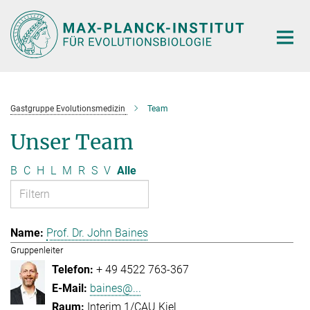
Hauptinhalt
Gastgruppe Evolutionsmedizin
Team
Unser Team
B
C
H
L
M
R
S
V
Alle
Prof. Dr. John Baines
Gruppenleiter
+ 49 4522 763-367
baines@...
Interim 1/CAU Kiel