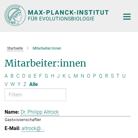
Hauptinhalt
Startseite
Mitarbeiter/innen
Mitarbeiter:innen
A
B
C
D
d
E
F
G
H
J
K
L
M
N
O
P
Q
R
S
T
U
V
W
Y
Z
Alle
Dr. Philipp Altrock
Gastwissenschaftler
altrock@...