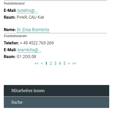
Postdoktorand
botelho@...
PinkR, CAU Kiel
Dr. Elisa Brambilla
Postdoktorandin
+ 49 4522 763-269
brambilla@...
G1.2OG.08
<<
<
1
2
3
4
5
>
>>
Mitarbeiter:innen
Suche