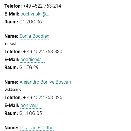
+49 4522 763-214
bochynski@...
G1.2OG.06
Sonia Boddien
Einkauf
+ 49 4522 763-330
boddien@...
G1.EG.29
Alejandro Bonive Boscan
Doktorand
+ 49 4522 763-326
bonive@...
G1.1OG.05
Dr. João Botelho