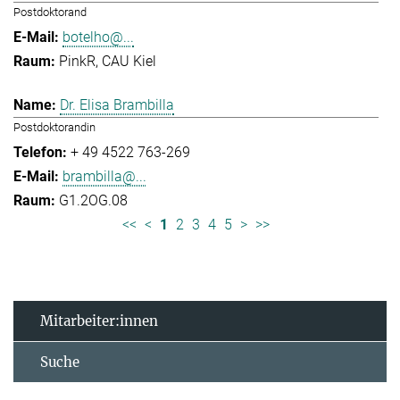
Postdoktorand
botelho@...
PinkR, CAU Kiel
Dr. Elisa Brambilla
Postdoktorandin
+ 49 4522 763-269
brambilla@...
G1.2OG.08
<<
<
1
2
3
4
5
>
>>
Mitarbeiter:innen
Suche