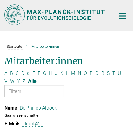
Hauptinhalt
Startseite
Mitarbeiter/innen
Mitarbeiter:innen
A
B
C
D
d
E
F
G
H
J
K
L
M
N
O
P
Q
R
S
T
U
V
W
Y
Z
Alle
Dr. Philipp Altrock
Gastwissenschaftler
altrock@...