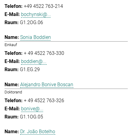
+49 4522 763-214
bochynski@...
G1.2OG.06
Sonia Boddien
Einkauf
+ 49 4522 763-330
boddien@...
G1.EG.29
Alejandro Bonive Boscan
Doktorand
+ 49 4522 763-326
bonive@...
G1.1OG.05
Dr. João Botelho