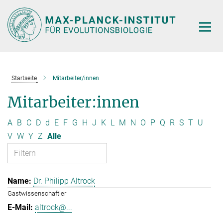
Hauptinhalt
Startseite
Mitarbeiter/innen
Mitarbeiter:innen
A
B
C
D
d
E
F
G
H
J
K
L
M
N
O
P
Q
R
S
T
U
V
W
Y
Z
Alle
Dr. Philipp Altrock
Gastwissenschaftler
altrock@...