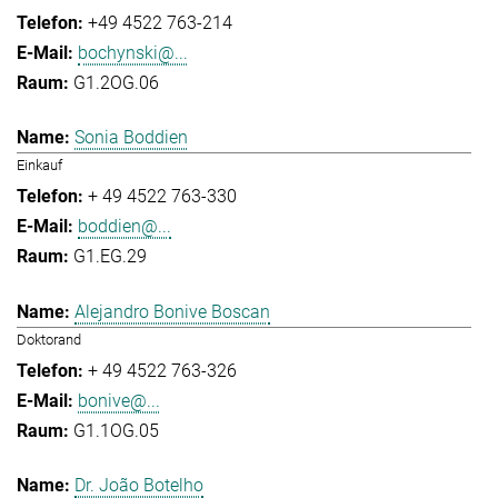
+49 4522 763-214
bochynski@...
G1.2OG.06
Sonia Boddien
Einkauf
+ 49 4522 763-330
boddien@...
G1.EG.29
Alejandro Bonive Boscan
Doktorand
+ 49 4522 763-326
bonive@...
G1.1OG.05
Dr. João Botelho