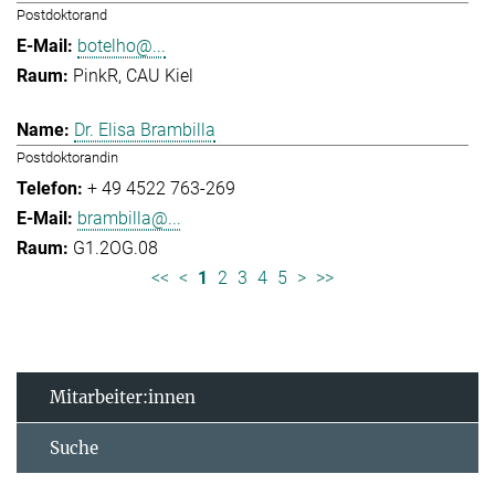
Postdoktorand
botelho@...
PinkR, CAU Kiel
Dr. Elisa Brambilla
Postdoktorandin
+ 49 4522 763-269
brambilla@...
G1.2OG.08
<<
<
1
2
3
4
5
>
>>
Mitarbeiter:innen
Suche