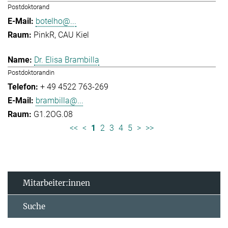
Postdoktorand
botelho@...
PinkR, CAU Kiel
Dr. Elisa Brambilla
Postdoktorandin
+ 49 4522 763-269
brambilla@...
G1.2OG.08
<<
<
1
2
3
4
5
>
>>
Mitarbeiter:innen
Suche