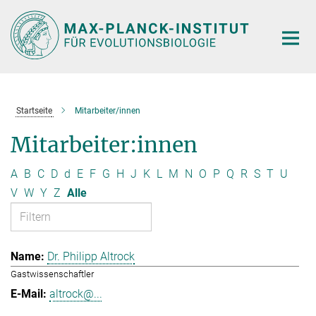
Hauptinhalt
Startseite
Mitarbeiter/innen
Mitarbeiter:innen
A
B
C
D
d
E
F
G
H
J
K
L
M
N
O
P
Q
R
S
T
U
V
W
Y
Z
Alle
Dr. Philipp Altrock
Gastwissenschaftler
altrock@...