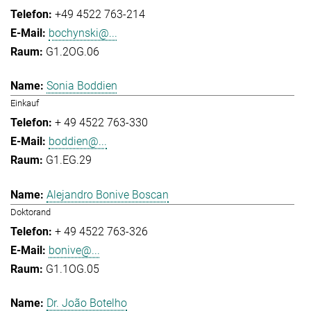
+49 4522 763-214
bochynski@...
G1.2OG.06
Sonia Boddien
Einkauf
+ 49 4522 763-330
boddien@...
G1.EG.29
Alejandro Bonive Boscan
Doktorand
+ 49 4522 763-326
bonive@...
G1.1OG.05
Dr. João Botelho