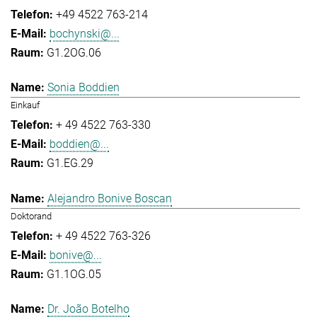
+49 4522 763-214
bochynski@...
G1.2OG.06
Sonia Boddien
Einkauf
+ 49 4522 763-330
boddien@...
G1.EG.29
Alejandro Bonive Boscan
Doktorand
+ 49 4522 763-326
bonive@...
G1.1OG.05
Dr. João Botelho