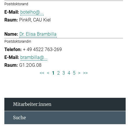
Postdoktorand
botelho@...
PinkR, CAU Kiel
Dr. Elisa Brambilla
Postdoktorandin
+ 49 4522 763-269
brambilla@...
G1.2OG.08
<<
<
1
2
3
4
5
>
>>
Mitarbeiter:innen
Suche