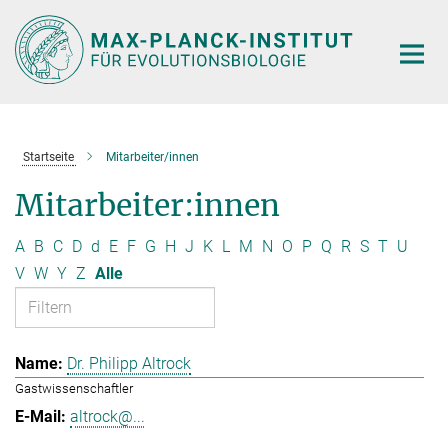
Hauptinhalt
Startseite
Mitarbeiter/innen
Mitarbeiter:innen
A
B
C
D
d
E
F
G
H
J
K
L
M
N
O
P
Q
R
S
T
U
V
W
Y
Z
Alle
Dr. Philipp Altrock
Gastwissenschaftler
altrock@...