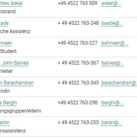
thew Asker
+49 4522 763 509
asker@...
ktorand
aade
+ 49 4522 763-248
baade@...
che Assistenz
hnsen
+49 4522 763-227
bahnsen@...
Student
r. John Baines
+ 49 4522 763-367
baines@...
leiter
i Balachandran
+ 49 4522 763-345
balachandran@.
andin
a Barghi
+49 4522 763-298
barghi@...
ngsgruppenleiterin
Baron
+ 49 4522 763-253
baron@...
onsassistenz