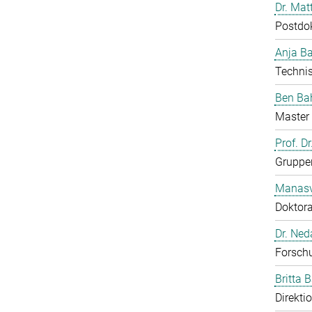
Dr. Mat
Postdo
Anja B
Technis
Ben Ba
Master 
Prof. D
Gruppen
Manasv
Doktor
Dr. Ned
Forschu
Britta 
Direkti