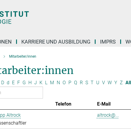
ONEN
KARRIERE UND AUSBILDUNG
IMPRS
W
Mitarbeiter/innen
tarbeiter:innen
D
d
E
F
G
H
J
K
L
M
N
O
P
Q
R
S
T
U
V
W
Y
Z
Al
Telefon
E-Mail
ipp Altrock
altrock@...
senschaftler