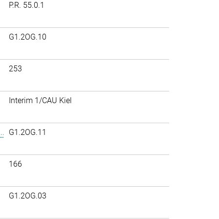
P.R. 55.0.1
G1.2OG.10
253
Interim 1/CAU Kiel
..
G1.2OG.11
166
G1.2OG.03