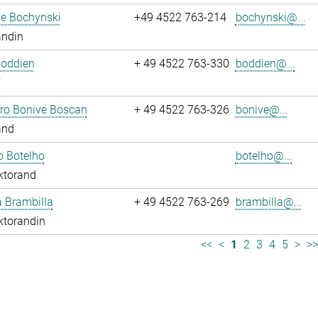
ne Bochynski
+49 4522 763-214
bochynski@...
andin
Boddien
+ 49 4522 763-330
boddien@...
dro Bonive Boscan
+ 49 4522 763-326
bonive@...
and
o Botelho
botelho@...
ktorand
sa Brambilla
+ 49 4522 763-269
brambilla@...
ktorandin
<<
<
1
2
3
4
5
>
>