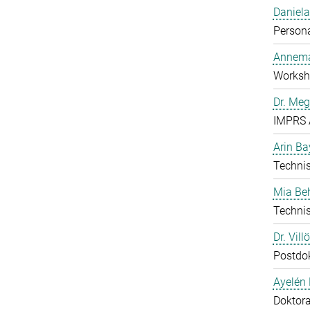
Daniela
Person
Annema
Worksho
Dr. Me
IMPRS 
Arin Ba
Technis
Mia B
Technis
Dr. Vill
Postdo
Ayelén 
Doktor