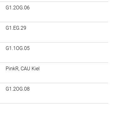
G1.2OG.06
G1.EG.29
G1.1OG.05
PinkR, CAU Kiel
G1.2OG.08
>