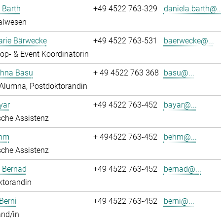
 Barth
+49 4522 763-329
daniela.barth@..
alwesen
rie Bärwecke
+49 4522 763-531
baerwecke@...
p- & Event Koordinatorin
ghna Basu
+ 49 4522 763 368
basu@...
Alumna, Postdoktorandin
yar
+49 4522 763-452
bayar@...
che Assistenz
ehm
+ 494522 763-452
behm@...
che Assistenz
ö Bernad
+49 4522 763-452
bernad@...
ktorandin
Berni
+49 4522 763-452
berni@...
and/in