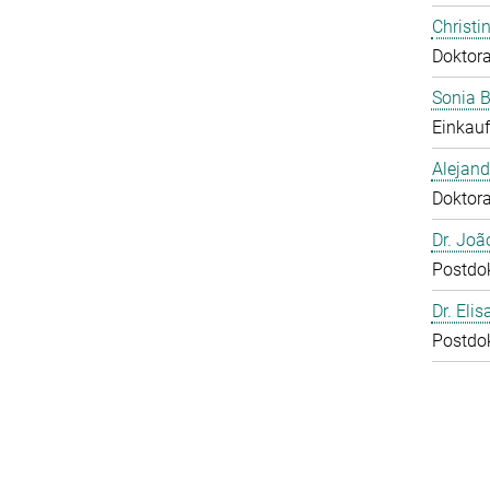
Christi
Doktor
Sonia 
Einkauf
Alejan
Doktor
Dr. Joã
Postdo
Dr. Eli
Postdo