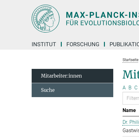
Hauptinhalt
INSTITUT
FORSCHUNG
PUBLIKATI
Startseite
Mi
Mitarbeiter:innen
A
B
C
Suche
Name
Dr. Phil
Gastwis