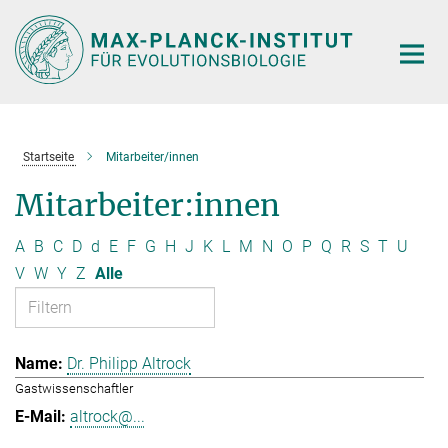
Hauptinhalt
Startseite
Mitarbeiter/innen
Mitarbeiter:innen
A
B
C
D
d
E
F
G
H
J
K
L
M
N
O
P
Q
R
S
T
U
V
W
Y
Z
Alle
Dr. Philipp Altrock
Gastwissenschaftler
altrock@...