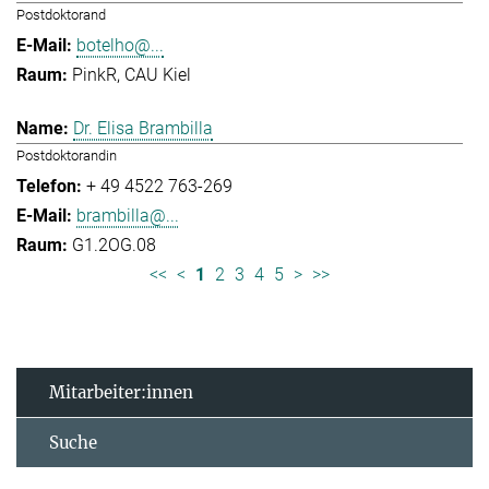
Postdoktorand
botelho@...
PinkR, CAU Kiel
Dr. Elisa Brambilla
Postdoktorandin
+ 49 4522 763-269
brambilla@...
G1.2OG.08
<<
<
1
2
3
4
5
>
>>
Mitarbeiter:innen
Suche