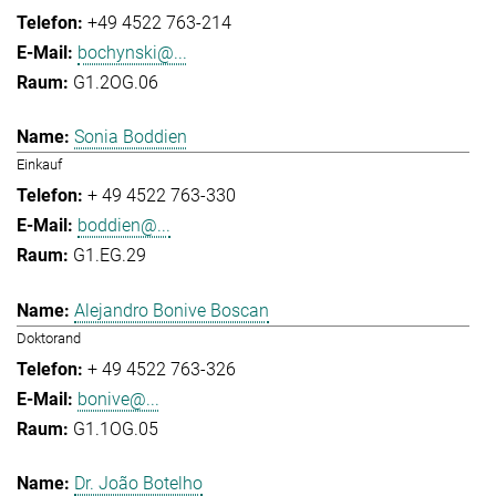
+49 4522 763-214
bochynski@...
G1.2OG.06
Sonia Boddien
Einkauf
+ 49 4522 763-330
boddien@...
G1.EG.29
Alejandro Bonive Boscan
Doktorand
+ 49 4522 763-326
bonive@...
G1.1OG.05
Dr. João Botelho