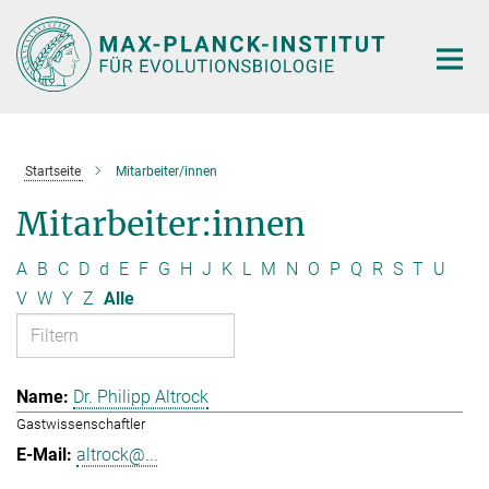
Hauptinhalt
Startseite
Mitarbeiter/innen
Mitarbeiter:innen
A
B
C
D
d
E
F
G
H
J
K
L
M
N
O
P
Q
R
S
T
U
V
W
Y
Z
Alle
Dr. Philipp Altrock
Gastwissenschaftler
altrock@...