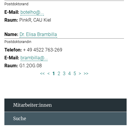
Postdoktorand
botelho@...
PinkR, CAU Kiel
Dr. Elisa Brambilla
Postdoktorandin
+ 49 4522 763-269
brambilla@...
G1.2OG.08
<<
<
1
2
3
4
5
>
>>
Mitarbeiter:innen
Suche