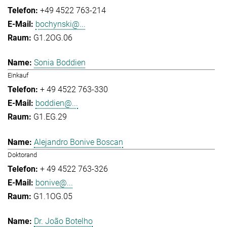
+49 4522 763-214
bochynski@...
G1.2OG.06
Sonia Boddien
Einkauf
+ 49 4522 763-330
boddien@...
G1.EG.29
Alejandro Bonive Boscan
Doktorand
+ 49 4522 763-326
bonive@...
G1.1OG.05
Dr. João Botelho