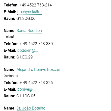
+49 4522 763-214
bochynski@...
G1.2OG.06
Sonia Boddien
Einkauf
+ 49 4522 763-330
boddien@...
G1.EG.29
Alejandro Bonive Boscan
Doktorand
+ 49 4522 763-326
bonive@...
G1.1OG.05
Dr. João Botelho