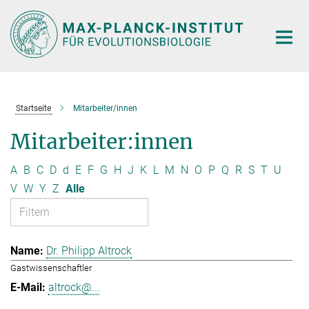
Hauptinhalt
Startseite
Mitarbeiter/innen
Mitarbeiter:innen
A
B
C
D
d
E
F
G
H
J
K
L
M
N
O
P
Q
R
S
T
U
V
W
Y
Z
Alle
Dr. Philipp Altrock
Gastwissenschaftler
altrock@...