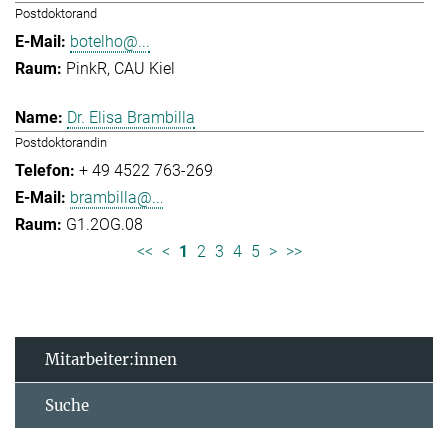
Postdoktorand
botelho@...
PinkR, CAU Kiel
Dr. Elisa Brambilla
Postdoktorandin
+ 49 4522 763-269
brambilla@...
G1.2OG.08
<<
<
1
2
3
4
5
>
>>
Mitarbeiter:innen
Suche