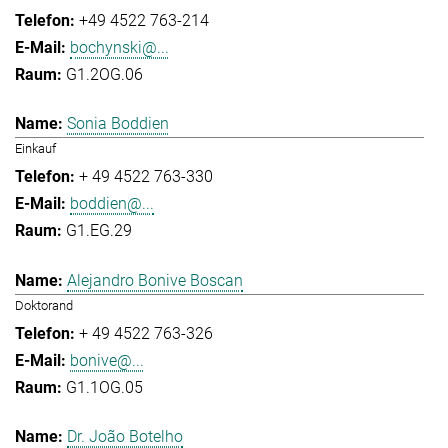
+49 4522 763-214
bochynski@...
G1.2OG.06
Sonia Boddien
Einkauf
+ 49 4522 763-330
boddien@...
G1.EG.29
Alejandro Bonive Boscan
Doktorand
+ 49 4522 763-326
bonive@...
G1.1OG.05
Dr. João Botelho