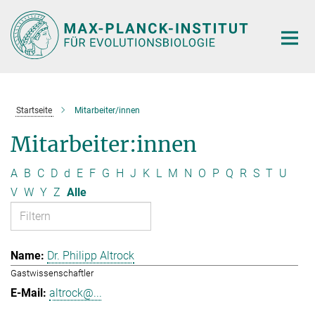
Hauptinhalt
Startseite
Mitarbeiter/innen
Mitarbeiter:innen
A
B
C
D
d
E
F
G
H
J
K
L
M
N
O
P
Q
R
S
T
U
V
W
Y
Z
Alle
Dr. Philipp Altrock
Gastwissenschaftler
altrock@...