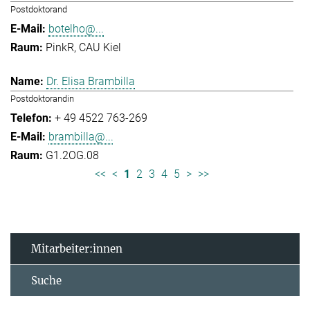
Postdoktorand
botelho@...
PinkR, CAU Kiel
Dr. Elisa Brambilla
Postdoktorandin
+ 49 4522 763-269
brambilla@...
G1.2OG.08
<<
<
1
2
3
4
5
>
>>
Mitarbeiter:innen
Suche