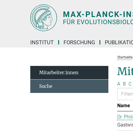
Hauptinhalt
INSTITUT
FORSCHUNG
PUBLIKATI
Startseite
Mi
Mitarbeiter:innen
A
B
C
Suche
Name
Dr. Phil
Gastwis