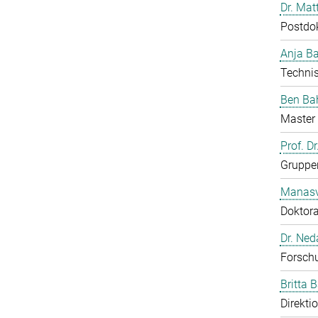
Dr. Mat
Postdo
Anja B
Technis
Ben Ba
Master 
Prof. D
Gruppen
Manasv
Doktor
Dr. Ned
Forschu
Britta 
Direkti