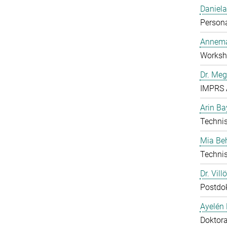
Daniela
Person
Annema
Worksho
Dr. Me
IMPRS 
Arin Ba
Technis
Mia B
Technis
Dr. Vill
Postdo
Ayelén 
Doktor