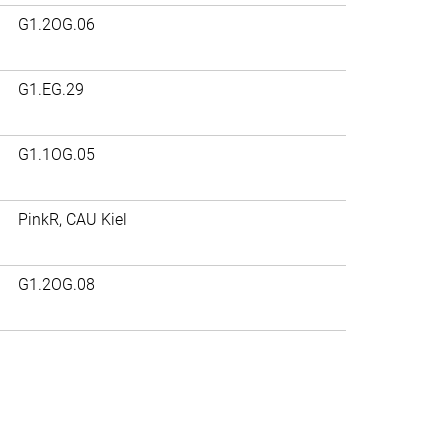
G1.2OG.06
G1.EG.29
G1.1OG.05
PinkR, CAU Kiel
G1.2OG.08
>