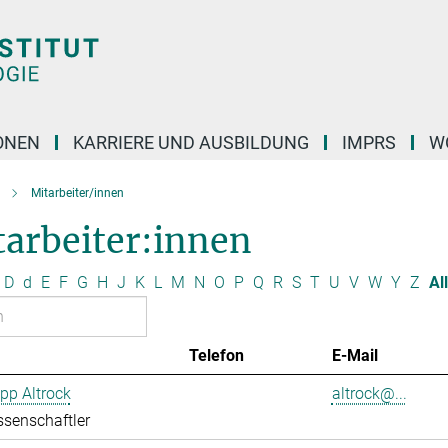
ONEN
KARRIERE UND AUSBILDUNG
IMPRS
W
Mitarbeiter/innen
tarbeiter:innen
D
d
E
F
G
H
J
K
L
M
N
O
P
Q
R
S
T
U
V
W
Y
Z
Al
Telefon
E-Mail
ipp Altrock
altrock@...
senschaftler