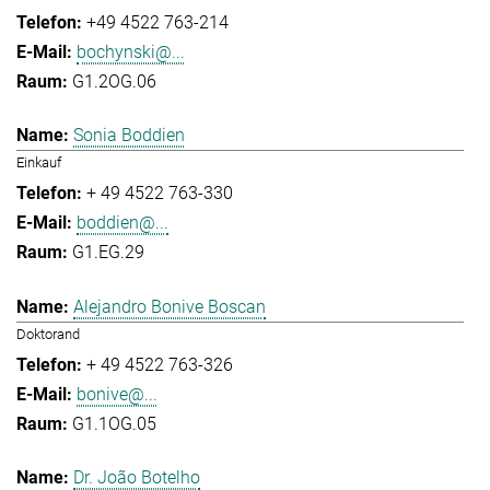
+49 4522 763-214
bochynski@...
G1.2OG.06
Sonia Boddien
Einkauf
+ 49 4522 763-330
boddien@...
G1.EG.29
Alejandro Bonive Boscan
Doktorand
+ 49 4522 763-326
bonive@...
G1.1OG.05
Dr. João Botelho