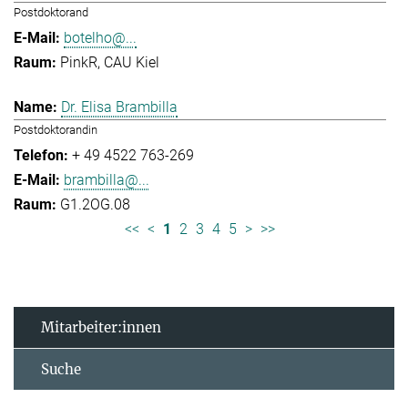
Postdoktorand
botelho@...
PinkR, CAU Kiel
Dr. Elisa Brambilla
Postdoktorandin
+ 49 4522 763-269
brambilla@...
G1.2OG.08
<<
<
1
2
3
4
5
>
>>
Mitarbeiter:innen
Suche