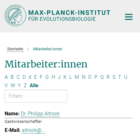
Hauptinhalt
Startseite
Mitarbeiter/innen
Mitarbeiter:innen
A
B
C
D
d
E
F
G
H
J
K
L
M
N
O
P
Q
R
S
T
U
V
W
Y
Z
Alle
Dr. Philipp Altrock
Gastwissenschaftler
altrock@...