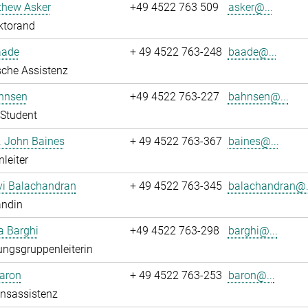
thew Asker
+49 4522 763 509
asker@...
ktorand
aade
+ 49 4522 763-248
baade@...
che Assistenz
hnsen
+49 4522 763-227
bahnsen@...
Student
r. John Baines
+ 49 4522 763-367
baines@...
leiter
i Balachandran
+ 49 4522 763-345
balachandran@.
andin
a Barghi
+49 4522 763-298
barghi@...
ngsgruppenleiterin
Baron
+ 49 4522 763-253
baron@...
onsassistenz