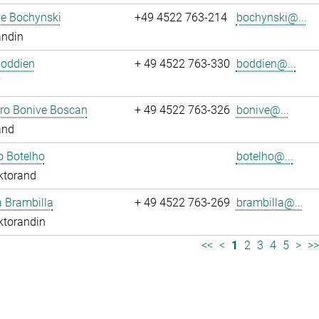
ne Bochynski
+49 4522 763-214
bochynski@...
andin
Boddien
+ 49 4522 763-330
boddien@...
dro Bonive Boscan
+ 49 4522 763-326
bonive@...
and
o Botelho
botelho@...
ktorand
sa Brambilla
+ 49 4522 763-269
brambilla@...
ktorandin
<<
<
1
2
3
4
5
>
>