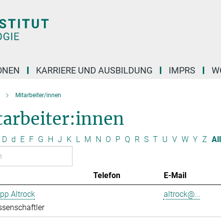
ONEN
KARRIERE UND AUSBILDUNG
IMPRS
W
Mitarbeiter/innen
tarbeiter:innen
D
d
E
F
G
H
J
K
L
M
N
O
P
Q
R
S
T
U
V
W
Y
Z
Al
Telefon
E-Mail
ipp Altrock
altrock@...
senschaftler