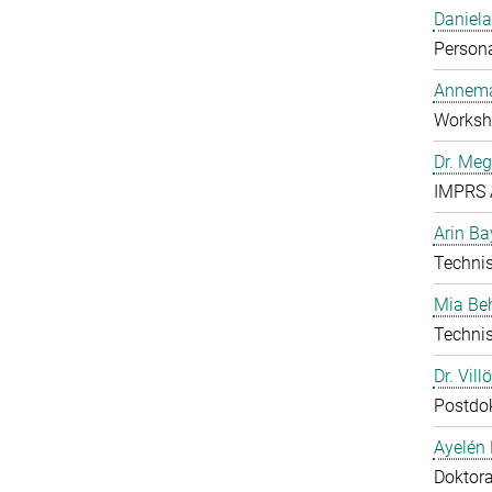
Daniela
Person
Annema
Worksho
Dr. Me
IMPRS 
Arin Ba
Technis
Mia B
Technis
Dr. Vill
Postdo
Ayelén 
Doktor