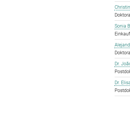
Christi
Doktor
Sonia 
Einkauf
Alejan
Doktor
Dr. Joã
Postdo
Dr. Eli
Postdo