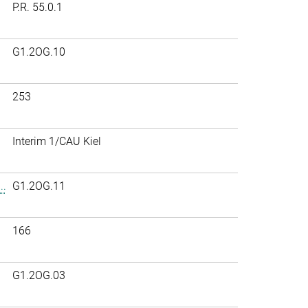
P.R. 55.0.1
G1.2OG.10
253
Interim 1/CAU Kiel
..
G1.2OG.11
166
G1.2OG.03