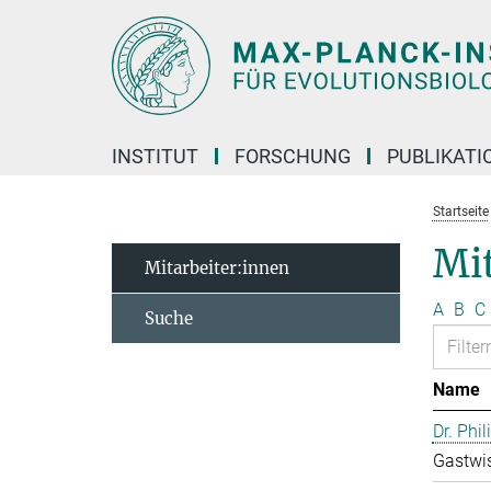
Hauptinhalt
INSTITUT
FORSCHUNG
PUBLIKATI
Startseite
Mi
Mitarbeiter:innen
A
B
C
Suche
Name
Dr. Phil
Gastwis