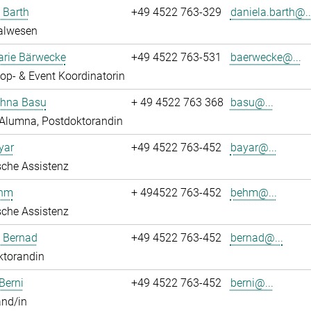
 Barth
+49 4522 763-329
daniela.barth@..
alwesen
rie Bärwecke
+49 4522 763-531
baerwecke@...
p- & Event Koordinatorin
ghna Basu
+ 49 4522 763 368
basu@...
Alumna, Postdoktorandin
yar
+49 4522 763-452
bayar@...
che Assistenz
ehm
+ 494522 763-452
behm@...
che Assistenz
ö Bernad
+49 4522 763-452
bernad@...
ktorandin
Berni
+49 4522 763-452
berni@...
and/in