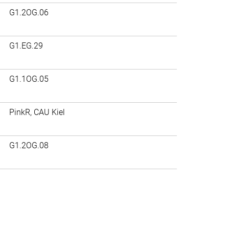
G1.2OG.06
G1.EG.29
G1.1OG.05
PinkR, CAU Kiel
G1.2OG.08
>