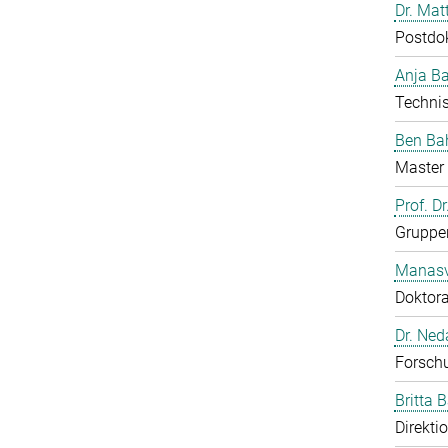
Dr. Mat
Postdo
Anja B
Technis
Ben Ba
Master 
Prof. D
Gruppen
Manasv
Doktor
Dr. Ned
Forschu
Britta 
Direkti