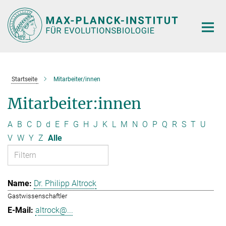
Hauptinhalt
Startseite
Mitarbeiter/innen
Mitarbeiter:innen
A
B
C
D
d
E
F
G
H
J
K
L
M
N
O
P
Q
R
S
T
U
V
W
Y
Z
Alle
Dr. Philipp Altrock
Gastwissenschaftler
altrock@...