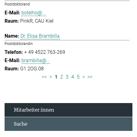
Postdoktorand
botelho@...
PinkR, CAU Kiel
Dr. Elisa Brambilla
Postdoktorandin
+ 49 4522 763-269
brambilla@...
G1.2OG.08
<<
<
1
2
3
4
5
>
>>
Mitarbeiter:innen
Suche