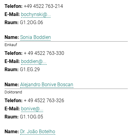
+49 4522 763-214
bochynski@...
G1.2OG.06
Sonia Boddien
Einkauf
+ 49 4522 763-330
boddien@...
G1.EG.29
Alejandro Bonive Boscan
Doktorand
+ 49 4522 763-326
bonive@...
G1.1OG.05
Dr. João Botelho