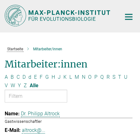
Hauptinhalt
Startseite
Mitarbeiter/innen
Mitarbeiter:innen
A
B
C
D
d
E
F
G
H
J
K
L
M
N
O
P
Q
R
S
T
U
V
W
Y
Z
Alle
Dr. Philipp Altrock
Gastwissenschaftler
altrock@...