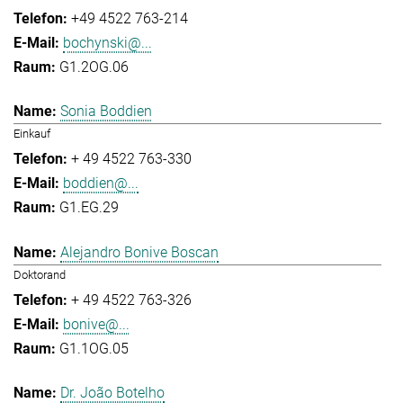
+49 4522 763-214
bochynski@...
G1.2OG.06
Sonia Boddien
Einkauf
+ 49 4522 763-330
boddien@...
G1.EG.29
Alejandro Bonive Boscan
Doktorand
+ 49 4522 763-326
bonive@...
G1.1OG.05
Dr. João Botelho