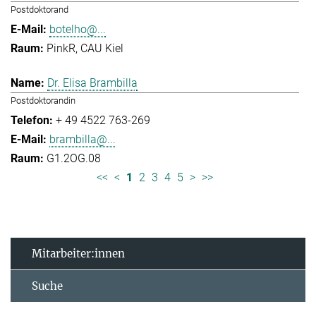
Postdoktorand
botelho@...
PinkR, CAU Kiel
Dr. Elisa Brambilla
Postdoktorandin
+ 49 4522 763-269
brambilla@...
G1.2OG.08
<<
<
1
2
3
4
5
>
>>
Mitarbeiter:innen
Suche