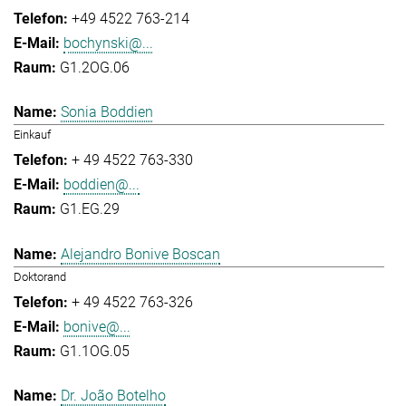
+49 4522 763-214
bochynski@...
G1.2OG.06
Sonia Boddien
Einkauf
+ 49 4522 763-330
boddien@...
G1.EG.29
Alejandro Bonive Boscan
Doktorand
+ 49 4522 763-326
bonive@...
G1.1OG.05
Dr. João Botelho