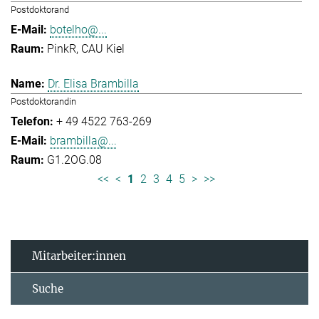
Postdoktorand
botelho@...
PinkR, CAU Kiel
Dr. Elisa Brambilla
Postdoktorandin
+ 49 4522 763-269
brambilla@...
G1.2OG.08
<<
<
1
2
3
4
5
>
>>
Mitarbeiter:innen
Suche