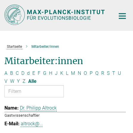
Hauptinhalt
Startseite
Mitarbeiter/innen
Mitarbeiter:innen
A
B
C
D
d
E
F
G
H
J
K
L
M
N
O
P
Q
R
S
T
U
V
W
Y
Z
Alle
Dr. Philipp Altrock
Gastwissenschaftler
altrock@...