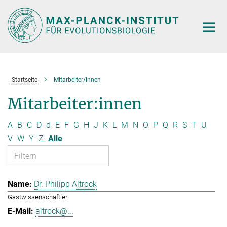
Hauptinhalt
Startseite
Mitarbeiter/innen
Mitarbeiter:innen
A
B
C
D
d
E
F
G
H
J
K
L
M
N
O
P
Q
R
S
T
U
V
W
Y
Z
Alle
Dr. Philipp Altrock
Gastwissenschaftler
altrock@...