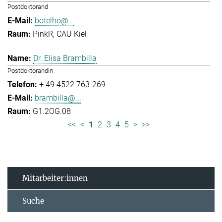
Postdoktorand
botelho@...
PinkR, CAU Kiel
Dr. Elisa Brambilla
Postdoktorandin
+ 49 4522 763-269
brambilla@...
G1.2OG.08
<<
<
1
2
3
4
5
>
>>
Mitarbeiter:innen
Suche