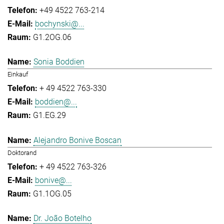
+49 4522 763-214
bochynski@...
G1.2OG.06
Sonia Boddien
Einkauf
+ 49 4522 763-330
boddien@...
G1.EG.29
Alejandro Bonive Boscan
Doktorand
+ 49 4522 763-326
bonive@...
G1.1OG.05
Dr. João Botelho