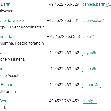
 Barth
+49 4522 763-329
daniela.barth@..
alwesen
rie Bärwecke
+49 4522 763-531
baerwecke@...
p- & Event Koordinatorin
ghna Basu
+ 49 4522 763 368
basu@...
Alumna, Postdoktorandin
yar
+49 4522 763-452
bayar@...
che Assistenz
ehm
+ 494522 763-452
behm@...
che Assistenz
ö Bernad
+49 4522 763-452
bernad@...
ktorandin
Berni
+49 4522 763-452
berni@...
and/in