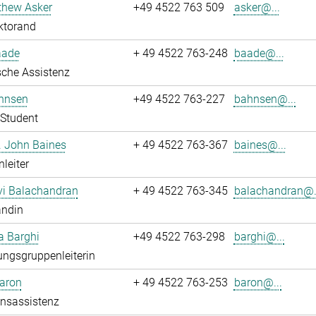
thew Asker
+49 4522 763 509
asker@...
ktorand
aade
+ 49 4522 763-248
baade@...
che Assistenz
hnsen
+49 4522 763-227
bahnsen@...
Student
r. John Baines
+ 49 4522 763-367
baines@...
leiter
i Balachandran
+ 49 4522 763-345
balachandran@.
andin
a Barghi
+49 4522 763-298
barghi@...
ngsgruppenleiterin
Baron
+ 49 4522 763-253
baron@...
onsassistenz