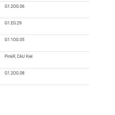
G1.2OG.06
G1.EG.29
G1.1OG.05
PinkR, CAU Kiel
G1.2OG.08
>