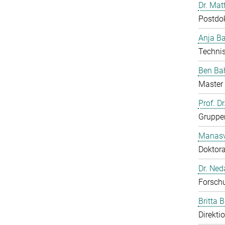
Dr. Mat
Postdo
Anja B
Technis
Ben Ba
Master 
Prof. D
Gruppen
Manasv
Doktor
Dr. Ned
Forschu
Britta 
Direkti