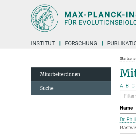
Hauptinhalt
INSTITUT
FORSCHUNG
PUBLIKATI
Startseite
Mi
Mitarbeiter:innen
A
B
C
Suche
Name
Dr. Phil
Gastwis