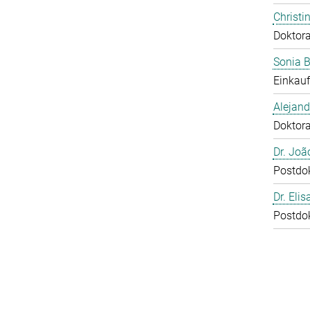
Christi
Doktor
Sonia 
Einkauf
Alejan
Doktor
Dr. Joã
Postdo
Dr. Eli
Postdo