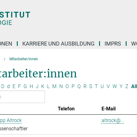
ONEN
KARRIERE UND AUSBILDUNG
IMPRS
W
Mitarbeiter/innen
tarbeiter:innen
D
d
E
F
G
H
J
K
L
M
N
O
P
Q
R
S
T
U
V
W
Y
Z
Al
Telefon
E-Mail
ipp Altrock
altrock@...
senschaftler