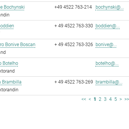
ne Bochynski
+49 4522 763-214
bochynski@...
andin
Boddien
+ 49 4522 763-330
boddien@...
dro Bonive Boscan
+ 49 4522 763-326
bonive@...
and
o Botelho
botelho@...
ktorand
sa Brambilla
+ 49 4522 763-269
brambilla@...
ktorandin
<<
<
1
2
3
4
5
>
>