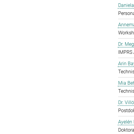
Daniela
Person
Annema
Worksho
Dr. Me
IMPRS 
Arin Ba
Technis
Mia B
Technis
Dr. Vill
Postdo
Ayelén 
Doktor