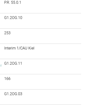
P.R. 55.0.1
G1.2OG.10
253
Interim 1/CAU Kiel
..
G1.2OG.11
166
G1.2OG.03