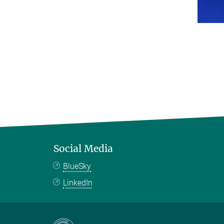
Social Media
BlueSky
LinkedIn