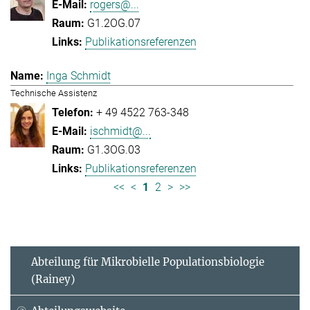
rogers@...
G1.2OG.07
Publikationsreferenzen
Inga Schmidt
Technische Assistenz
+ 49 4522 763-348
ischmidt@...
G1.3OG.03
Publikationsreferenzen
<<
<
1
2
>
>>
Abteilung für Mikrobielle Populationsbiologie
(Rainey)