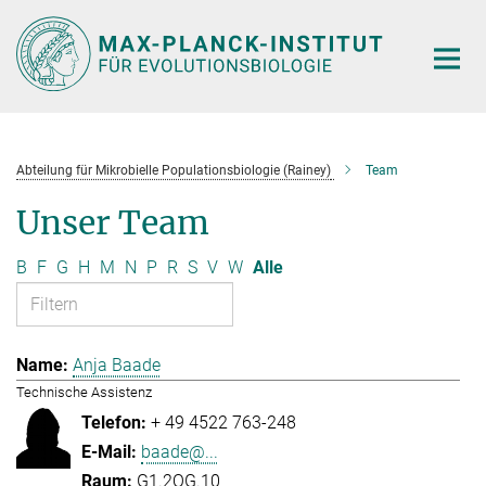
Hauptinhalt
Abteilung für Mikrobielle Populationsbiologie (Rainey)
Team
Unser Team
B
F
G
H
M
N
P
R
S
V
W
Alle
Anja Baade
Technische Assistenz
+ 49 4522 763-248
baade@...
G1.2OG.10