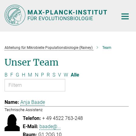
Hauptinhalt
Abteilung für Mikrobielle Populationsbiologie (Rainey)
Team
Unser Team
B
F
G
H
M
N
P
R
S
V
W
Alle
Anja Baade
Technische Assistenz
+ 49 4522 763-248
baade@...
G1.2OG.10