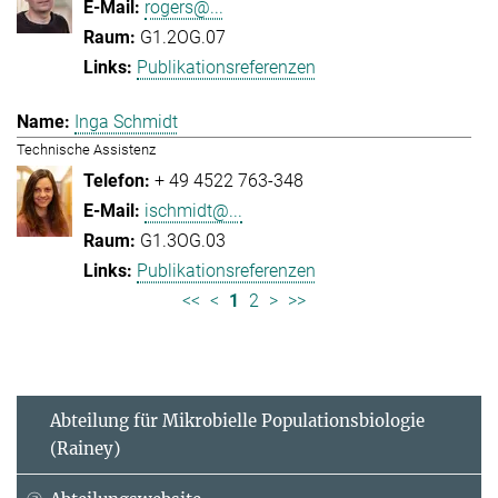
rogers@...
G1.2OG.07
Publikationsreferenzen
Inga Schmidt
Technische Assistenz
+ 49 4522 763-348
ischmidt@...
G1.3OG.03
Publikationsreferenzen
<<
<
1
2
>
>>
Abteilung für Mikrobielle Populationsbiologie
(Rainey)