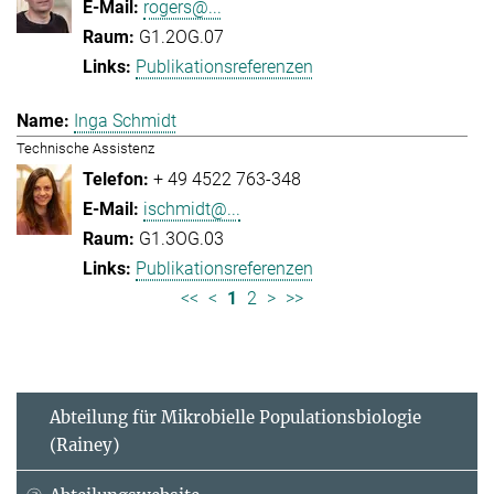
rogers@...
G1.2OG.07
Publikationsreferenzen
Inga Schmidt
Technische Assistenz
+ 49 4522 763-348
ischmidt@...
G1.3OG.03
Publikationsreferenzen
<<
<
1
2
>
>>
Abteilung für Mikrobielle Populationsbiologie
(Rainey)