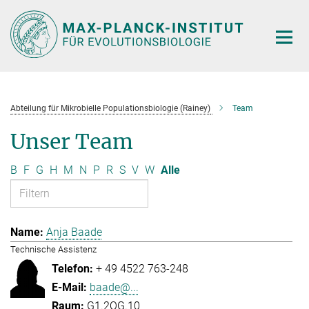
Hauptinhalt
Abteilung für Mikrobielle Populationsbiologie (Rainey)
Team
Unser Team
B
F
G
H
M
N
P
R
S
V
W
Alle
Anja Baade
Technische Assistenz
+ 49 4522 763-248
baade@...
G1.2OG.10