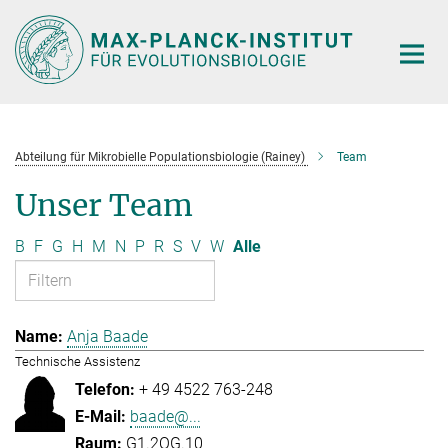
Hauptinhalt
Abteilung für Mikrobielle Populationsbiologie (Rainey)
Team
Unser Team
B
F
G
H
M
N
P
R
S
V
W
Alle
Anja Baade
Technische Assistenz
+ 49 4522 763-248
baade@...
G1.2OG.10