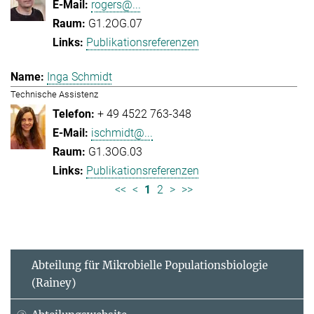
rogers@...
G1.2OG.07
Publikationsreferenzen
Inga Schmidt
Technische Assistenz
+ 49 4522 763-348
ischmidt@...
G1.3OG.03
Publikationsreferenzen
<<
<
1
2
>
>>
Abteilung für Mikrobielle Populationsbiologie
(Rainey)