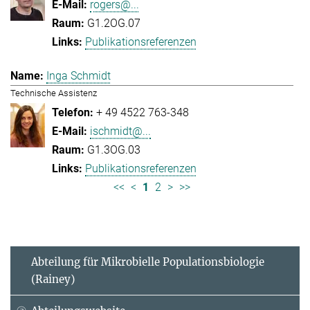
rogers@...
G1.2OG.07
Publikationsreferenzen
Inga Schmidt
Technische Assistenz
+ 49 4522 763-348
ischmidt@...
G1.3OG.03
Publikationsreferenzen
<<
<
1
2
>
>>
Abteilung für Mikrobielle Populationsbiologie
(Rainey)