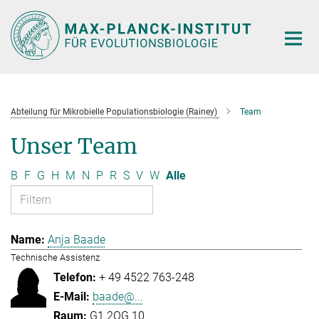
Hauptinhalt
Abteilung für Mikrobielle Populationsbiologie (Rainey)
Team
Unser Team
B
F
G
H
M
N
P
R
S
V
W
Alle
Anja Baade
Technische Assistenz
+ 49 4522 763-248
baade@...
G1.2OG.10