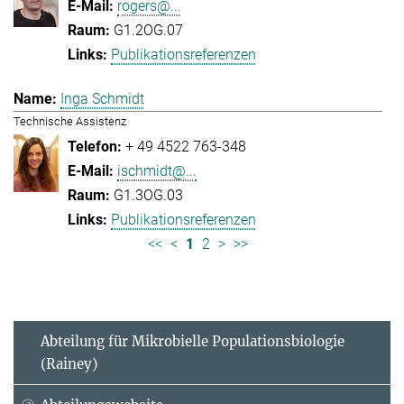
rogers@...
G1.2OG.07
Publikationsreferenzen
Inga Schmidt
Technische Assistenz
+ 49 4522 763-348
ischmidt@...
G1.3OG.03
Publikationsreferenzen
<<
<
1
2
>
>>
Abteilung für Mikrobielle Populationsbiologie
(Rainey)