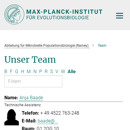
Hauptinhalt
Abteilung für Mikrobielle Populationsbiologie (Rainey)
Team
Unser Team
B
F
G
H
M
N
P
R
S
V
W
Alle
Anja Baade
Technische Assistenz
+ 49 4522 763-248
baade@...
G1.2OG.10